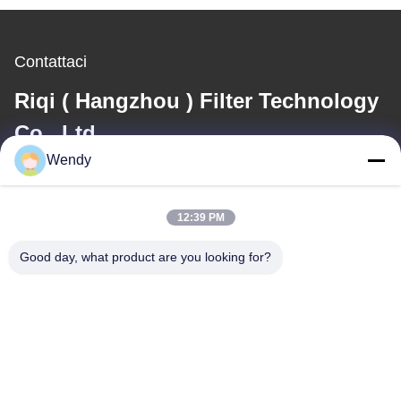
Contattaci
Riqi ( Hangzhou ) Filter Technology
Co., Ltd.
Wendy
E-mail
wendy@hzriqi.com
12:39 PM
Good day, what product are you looking for?
Il nostro indirizzo
Indirizzo
No.2, taotiandi, distretto gan di Jiang. Hangzhou Zhejiang, Cina.
Telefono