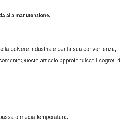
guida alla manutenzione.
ne della polvere industriale per la sua convenienza,
i cementoQuesto articolo approfondisce i segreti di
 a bassa o media temperatura: