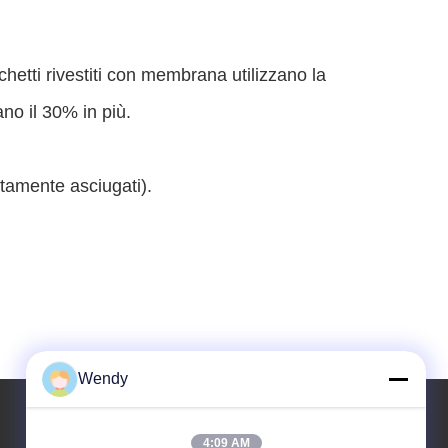
acchetti rivestiti con membrana utilizzano la
no il 30% in più.
tamente asciugati).
Wendy
4:09 AM