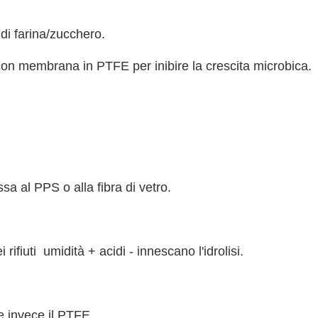
di farina/zucchero.
 con membrana in PTFE per inibire la crescita microbica.
sa al PPS o alla fibra di vetro.
ifiuti  umidità + acidi - innescano l'idrolisi.
re invece il PTFE.