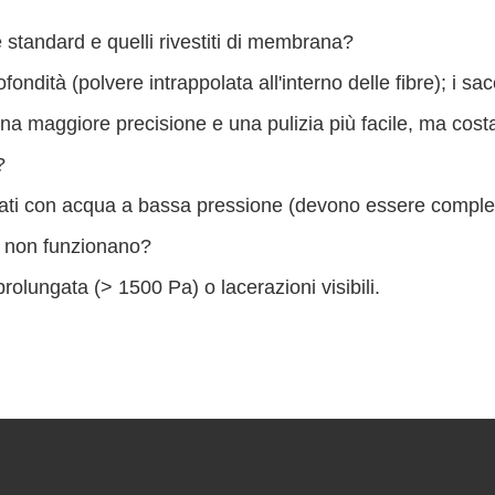
re standard e quelli rivestiti di membrana?
ofondità (polvere intrappolata all'interno delle fibre); i s
 una maggiore precisione e una pulizia più facile, ma costa
?
quati con acqua a bassa pressione (devono essere comple
re non funzionano?
rolungata (> 1500 Pa) o lacerazioni visibili.