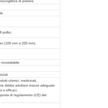
 raccoglitore di polvere
ale
 pollici.
ollici (100 mm a 200 mm)
o inossidabile
izzati
otti chimici, medicinali,
ione debba adottare misure adeguate
i e efficaci.
oposta di regolamento (CE) del