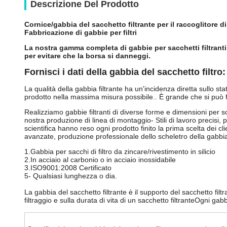
Descrizione Del Prodotto
Cornice/gabbia del sacchetto filtrante per il raccoglitore d
Fabbricazione di gabbie per filtri
La nostra gamma completa di gabbie per sacchetti filtranti è
per evitare che la borsa si danneggi.
Fornisci i dati della gabbia del sacchetto filtro:
La qualità della gabbia filtrante ha un'incidenza diretta sullo stat
prodotto nella massima misura possibile.. È grande che si può fo
Realizziamo gabbie filtranti di diverse forme e dimensioni per sodd
nostra produzione di linea di montaggio- Stili di lavoro precisi
scientifica hanno reso ogni prodotto finito la prima scelta dei cl
avanzate, produzione professionale dello scheletro della gabbia
1.Gabbia per sacchi di filtro da zincare/rivestimento in silicio
2.In acciaio al carbonio o in acciaio inossidabile
3.ISO9001:2008 Certificato
5- Qualsiasi lunghezza o dia.
La gabbia del sacchetto filtrante è il supporto del sacchetto filt
filtraggio e sulla durata di vita di un sacchetto filtranteOgni gabb