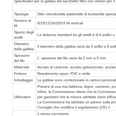
Specificativi per la gabbia del sacchetto filtro con venturi per il
Tipologie
Stile rotondo/stile piatto/stile di busta/stile speci
Numero di
8/10/12/16/20/24 fili verticali
fili
Spazio degli
La distanza standard tra gli anelli è di 6 pollici o 8
anelli
Diametro
Il diametro della gabbia varia da 4 pollici a 8 p
della gabbia
Spessore
L' spessore del filo varia da 2 mm a 5 mm
del filo
Materiale
Acciaio al carbonio, acciaio galvanizzato, acciai
Finitura
Rivestimento epoxi, PVC e vinile
Imballaggio
Le gabbie sono confezionate in cartoni personal
Polvere di una mia fabbrica, legno, cemento, prod
Infine, la Commissione ritiene che la Commiss
Utilizzatori
per garantire che le misure adottate siano efficac
La Commissione ha adottato un parere sulla pr
Consiglio che modifica il regolamento (CE) n.
1.senza corrosione