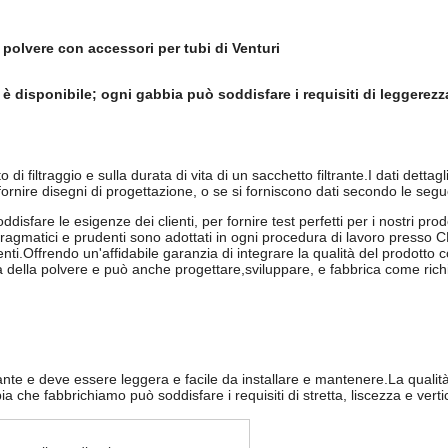
i polvere con accessori per tubi di Venturi
 disponibile; ogni gabbia può soddisfare i requisiti di leggerezza, p
o di filtraggio e sulla durata di vita di un sacchetto filtrante.I dati dett
rnire disegni di progettazione, o se si forniscono dati secondo le segu
isfare le esigenze dei clienti, per fornire test perfetti per i nostri prodo
, pragmatici e prudenti sono adottati in ogni procedura di lavoro presso
ienti.Offrendo un'affidabile garanzia di integrare la qualità del prodotto
 della polvere e può anche progettare,sviluppare, e fabbrica come richie
rante e deve essere leggera e facile da installare e mantenere.La qualità 
ia che fabbrichiamo può soddisfare i requisiti di stretta, liscezza e vertic