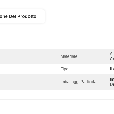
ione Del Prodotto
Ac
Materiale:
C
Tipo:
Il
Im
Imballaggi Particolari:
De