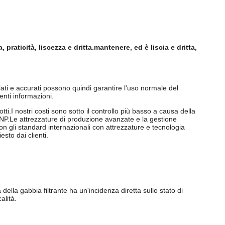
raticità, liscezza e dritta.mantenere, ed è liscia e dritta,
agliati e accurati possono quindi garantire l'uso normale del
enti informazioni.
tti.I nostri costi sono sotto il controllo più basso a causa della
 CNP.Le attrezzature di produzione avanzate e la gestione
 con gli standard internazionali con attrezzature e tecnologia
sto dai clienti.
della gabbia filtrante ha un'incidenza diretta sullo stato di
alità.