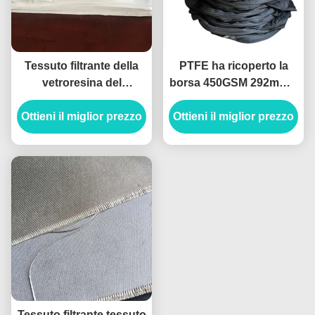
Tessuto filtrante della
PTFE ha ricoperto la
vetroresina del
borsa 450GSM 292mm x
poliestere, sacchetto
10000mm del tessuto
Ottieni il miglior prezzo
filtro acrilico della
Ottieni il miglior prezzo
filtrante della
polvere di Aramid
vetroresina
Tessuto filtrante tessuto