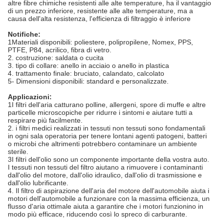
altre fibre chimiche resistenti alle alte temperature, ha il vantaggio
di un prezzo inferiore, resistente alle alte temperature, ma a
causa dell'alta resistenza, l'efficienza di filtraggio è inferiore
Notifiche:
1Materiali disponibili: poliestere, polipropilene, Nomex, PPS,
PTFE, P84, acrilico, fibra di vetro.
2. costruzione: saldata o cucita
3. tipo di collare: anello in acciaio o anello in plastica
4. trattamento finale: bruciato, calandato, calcolato
5- Dimensioni disponibili: standard e personalizzate.
Applicazioni:
1I filtri dell'aria catturano polline, allergeni, spore di muffe e altre
particelle microscopiche per ridurre i sintomi e aiutare tutti a
respirare più facilmente.
2. i filtri medici realizzati in tessuti non tessuti sono fondamentali
in ogni sala operatoria per tenere lontani agenti patogeni, batteri
o microbi che altrimenti potrebbero contaminare un ambiente
sterile.
3I filtri dell'olio sono un componente importante della vostra auto.
I tessuti non tessuti del filtro aiutano a rimuovere i contaminanti
dall'olio del motore, dall'olio idraulico, dall'olio di trasmissione e
dall'olio lubrificante.
4. Il filtro di aspirazione dell'aria del motore dell'automobile aiuta i
motori dell'automobile a funzionare con la massima efficienza, un
flusso d'aria ottimale aiuta a garantire che i motori funzionino in
modo più efficace, riducendo così lo spreco di carburante.