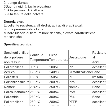
2. Lunga durata
3Buona rigidità, facile piegatura
4. Alta permeabilità all'aria
5. Alta tenuta della polvere
Descrizione:
Eccellente resistenza all'idrolisi, agli acidi e agli alcali.
buona permeabilità all'aria
Minore rilascio di fibre, minore densità, elevate caratteristiche
meccaniche
Specifica tecnica:
Sacchetti di filtro
Resisten
Continuo
Picco
della polvere
Descrizione
al
Temperatura
Temperatura
non tessuti
Acidi
Polipropilene
90oC
100oC
PP
eccellent
Acrilico
125oC
140°C
Climatizzazione
Bene.
Poliesteri
130°C
150oC
PE
limitato
Polifenilensulfuro
190oC
200 °C
PPS
eccellent
Nomex
204oC
250 °C
Nomex
Bene.
Polissulfonamide
250 °C
300oC
PSA
eccellent
Poliamide
260oC
300oC
P84
Bene.
Polipropilene
250 °C
280oC
PTFE
eccellent