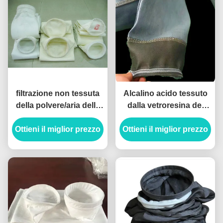
filtrazione non tessuta
Alcalino acido tessuto
della polvere/aria della
dalla vetroresina del
perforazione dell'ago
tessuto anti anti del
Ottieni il miglior prezzo
del tessuto filtrante
Ottieni il miglior prezzo
tessuto nero del filtro
della vetroresina 850g