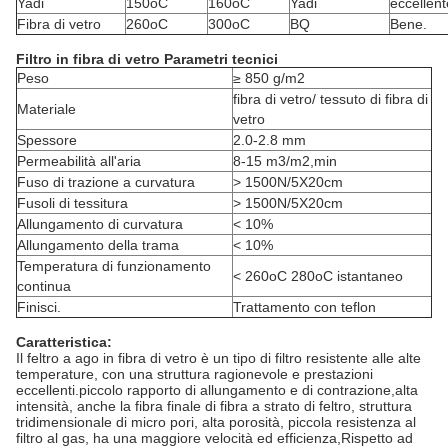
Yadi
150oC
160oC
Yadi
eccellent
Fibra di vetro
260oC
300oC
BQ
Bene.
Filtro in fibra di vetro Parametri tecnici
Peso
≥ 850 g/m2
fibra di vetro/ tessuto di fibra di
Materiale
vetro
Spessore
2.0-2.8 mm
Permeabilità all'aria
8-15 m3/m2,min
Fuso di trazione a curvatura
> 1500N/5X20cm
Fusoli di tessitura
> 1500N/5X20cm
Allungamento di curvatura
< 10%
Allungamento della trama
< 10%
Temperatura di funzionamento
< 260oC 280oC istantaneo
continua
Finisci.
Trattamento con teflon
Caratteristica:
Il feltro a ago in fibra di vetro è un tipo di filtro resistente alle alte
temperature, con una struttura ragionevole e prestazioni
eccellenti.piccolo rapporto di allungamento e di contrazione,alta
intensità, anche la fibra finale di fibra a strato di feltro, struttura
tridimensionale di micro pori, alta porosità, piccola resistenza al
filtro al gas, ha una maggiore velocità ed efficienza,Rispetto ad