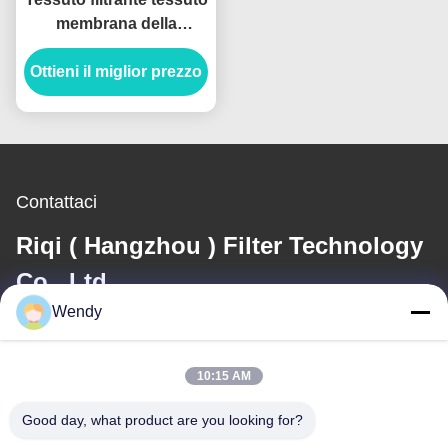
membrana della
vetroresina, tessuto del
Ottieni il miglior prezzo
filtro dal collettore di
polveri di PTFE
Contattaci
Riqi ( Hangzhou ) Filter Technology
Co., Ltd.
Wendy
E-mail
wendy@hzriqi.com
10:15 AM
Good day, what product are you looking for?