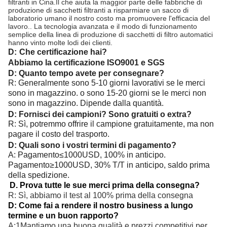
filtranti in Cina.Il che aiuta la maggior parte delle fabbriche di
produzione di sacchetti filtranti a risparmiare un sacco di
laboratorio umano il nostro costo ma promuovere l'efficacia del
lavoro.. La tecnologia avanzata e il modo di funzionamento
semplice della linea di produzione di sacchetti di filtro automatici
hanno vinto molte lodi dei clienti.
D:
Che certificazione hai?
Abbiamo la certificazione ISO9001 e SGS
D: Quanto tempo avete per consegnare?
R: Generalmente sono 5-10 giorni lavorativi se le merci
sono in magazzino. o sono 15-20 giorni se le merci non
sono in magazzino. Dipende dalla quantità.
D: Fornisci dei campioni? Sono gratuiti o extra?
R: Sì, potremmo offrire il campione gratuitamente, ma non
pagare il costo del trasporto.
D: Quali sono i vostri termini di pagamento?
A: Pagamento≤1000USD, 100% in anticipo.
Pagamento≥1000USD, 30% T/T in anticipo, saldo prima
della spedizione.
D. Prova tutte le sue merci prima della consegna?
R: Sì, abbiamo il test al 100% prima della consegna
D: Come fai a rendere il nostro business a lungo
termine e un buon rapporto?
A:1Mantiamo una buona qualità e prezzi competitivi per