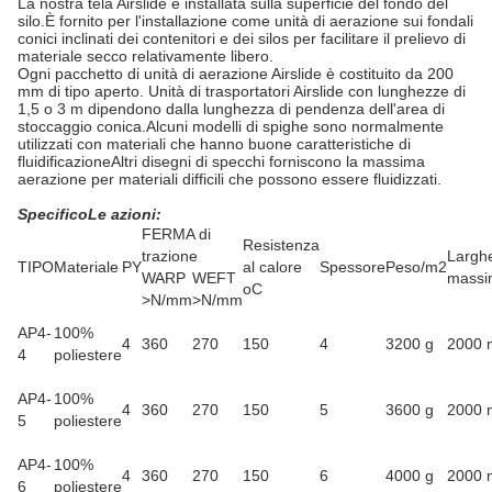
La nostra tela Airslide è installata sulla superficie del fondo del
silo.È fornito per l'installazione come unità di aerazione sui fondali
conici inclinati dei contenitori e dei silos per facilitare il prelievo di
materiale secco relativamente libero.
Ogni pacchetto di unità di aerazione Airslide è costituito da 200
mm di tipo aperto. Unità di trasportatori Airslide con lunghezze di
1,5 o 3 m dipendono dalla lunghezza di pendenza dell'area di
stoccaggio conica.Alcuni modelli di spighe sono normalmente
utilizzati con materiali che hanno buone caratteristiche di
fluidificazioneAltri disegni di specchi forniscono la massima
aerazione per materiali difficili che possono essere fluidizzati.
Specifico
Le azioni:
FERMA di
Resistenza
trazione
Largh
TIPO
Materiale
PY
al calore
Spessore
Peso/m2
WARP
WEFT
massi
oC
>N/mm
>N/mm
AP4-
100%
4
360
270
150
4
3200 g
2000
4
poliestere
AP4-
100%
4
360
270
150
5
3600 g
2000
5
poliestere
AP4-
100%
4
360
270
150
6
4000 g
2000
6
poliestere