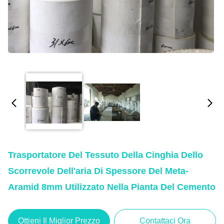
Trasportatore Del Tessuto Della Cinghia Dello
Scorrevole Dell'aria Di Spessore Del Meta-
Aramid 8mm Utilizzato Nella Pianta Del Cemento
Ottieni Il Miglior Prezzo
Contattaci Ora