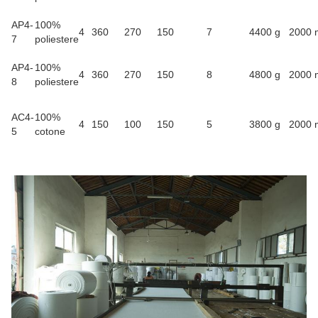
AP4-
100%
4
360
270
150
7
4400 g
2000
7
poliestere
AP4-
100%
4
360
270
150
8
4800 g
2000
8
poliestere
AC4-
100%
4
150
100
150
5
3800 g
2000
5
cotone