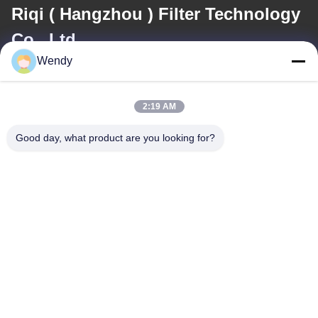
Riqi ( Hangzhou ) Filter Technology
Co., Ltd.
Wendy
E-mail
wendy@hzriqi.com
2:19 AM
Good day, what product are you looking for?
Il nostro indirizzo
Indirizzo
No.2, taotiandi, distretto gan di Jiang. Hangzhou Zhejiang, Cina.
Telefono
86-571-86968206