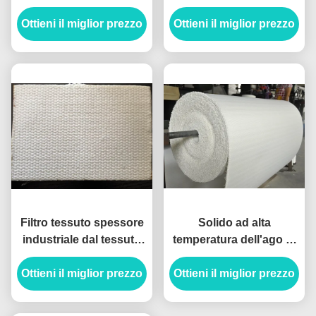
dello strappo, tipo
Aramide del panno
Ottieni il miglior prezzo
tessuto medio cinghia
Ottieni il miglior prezzo
dello scorrevole
di Airslide
dell'aria della fibra
Filtro tessuto spessore
Solido ad alta
industriale dal tessuto
temperatura dell'ago di
4-8mm dello scorrevole
trasporto pneumatico
Ottieni il miglior prezzo
dell'aria di Aramid del
della tela di Airslide per
Ottieni il miglior prezzo
poliestere
la pianta del cemento