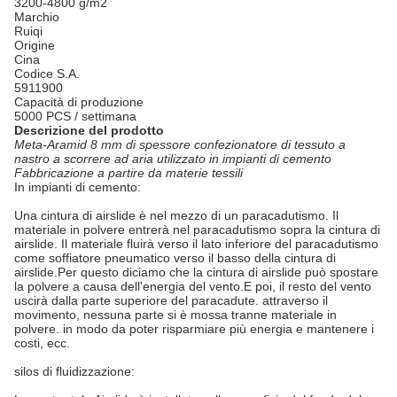
3200-4800 g/m2
Marchio
Ruiqi
Origine
Cina
Codice S.A.
5911900
Capacità di produzione
5000 PCS / settimana
Descrizione del prodotto
Meta-Aramid 8 mm di spessore confezionatore di tessuto a
nastro a scorrere ad aria utilizzato in impianti di cemento
Fabbricazione a partire da materie tessili
In impianti di cemento:
Una cintura di airslide è nel mezzo di un paracadutismo. Il
materiale in polvere entrerà nel paracadutismo sopra la cintura di
airslide. Il materiale fluirà verso il lato inferiore del paracadutismo
come soffiatore pneumatico verso il basso della cintura di
airslide.Per questo diciamo che la cintura di airslide può spostare
la polvere a causa dell'energia del vento.E poi, il resto del vento
uscirà dalla parte superiore del paracadute. attraverso il
movimento, nessuna parte si è mossa tranne materiale in
polvere. in modo da poter risparmiare più energia e mantenere i
costi, ecc.
silos di fluidizzazione: