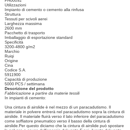
PH00092
Utilizzazioni
Impianto di cemento o cemento alla rinfusa
Struttura
Tessuti per scivoli aerei
Larghezza massima
2600 mm
Pacchetto di trasporto
Imballaggio di esportazione standard
Specificità
3200-4800 g/m2
Marchio
Ruiqi
Origine
Cina
Codice S.A.
5911900
Capacità di produzione
5000 PCS / settimana
Descrizione del prodotto
Fabbricazione a partire da materie tessili
In impianti di cemento:
Una cintura di airslide è nel mezzo di un paracadutismo. Il
materiale in polvere entrerà nel paracadutismo sopra la cintura di
airslide. Il materiale fluirà verso il lato inferiore del paracadutismo
come soffiatore pneumatico verso il basso della cintura di
airslide.Per questo diciamo che la cintura di airslide può spostare