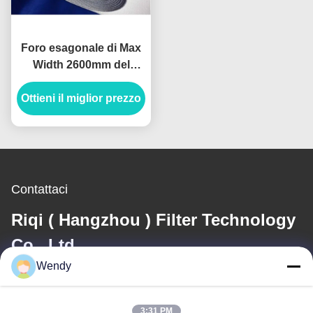
Foro esagonale di Max
Width 2600mm del
tessuto dello scorrevole
Ottieni il miglior prezzo
dell'aria del nastro
trasportatore
Contattaci
Riqi ( Hangzhou ) Filter Technology
Co., Ltd.
Wendy
E-mail
wendy@hzriqi.com
3:31 PM