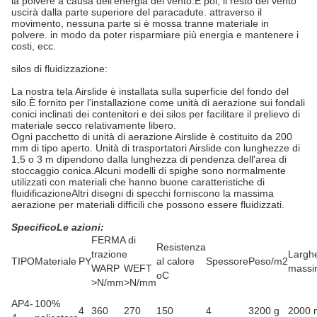
la polvere a causa dell'energia del vento.E poi, il resto del vento
uscirà dalla parte superiore del paracadute. attraverso il
movimento, nessuna parte si è mossa tranne materiale in
polvere. in modo da poter risparmiare più energia e mantenere i
costi, ecc.
silos di fluidizzazione:
La nostra tela Airslide è installata sulla superficie del fondo del
silo.È fornito per l'installazione come unità di aerazione sui fondali
conici inclinati dei contenitori e dei silos per facilitare il prelievo di
materiale secco relativamente libero.
Ogni pacchetto di unità di aerazione Airslide è costituito da 200
mm di tipo aperto. Unità di trasportatori Airslide con lunghezze di
1,5 o 3 m dipendono dalla lunghezza di pendenza dell'area di
stoccaggio conica.Alcuni modelli di spighe sono normalmente
utilizzati con materiali che hanno buone caratteristiche di
fluidificazioneAltri disegni di specchi forniscono la massima
aerazione per materiali difficili che possono essere fluidizzati.
Specifico
Le azioni:
FERMA di
Resistenza
trazione
Largh
TIPO
Materiale
PY
al calore
Spessore
Peso/m2
WARP
WEFT
massi
oC
>N/mm
>N/mm
AP4-
100%
4
360
270
150
4
3200 g
2000