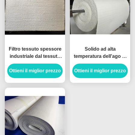
Filtro tessuto spessore
Solido ad alta
industriale dal tessuto
temperatura dell'ago di
4-8mm dello scorrevole
trasporto pneumatico
Ottieni il miglior prezzo
dell'aria di Aramid del
della tela di Airslide per
Ottieni il miglior prezzo
poliestere
la pianta del cemento