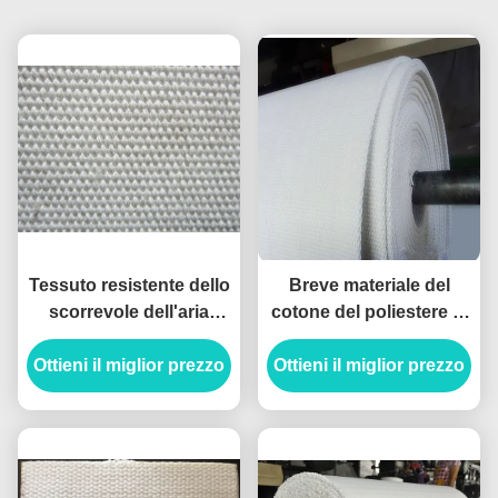
Tessuto resistente dello
Breve materiale del
scorrevole dell'aria
cotone del poliestere di
dello strappo, tipo
Aramide del panno
Ottieni il miglior prezzo
tessuto medio cinghia
Ottieni il miglior prezzo
dello scorrevole
di Airslide
dell'aria della fibra