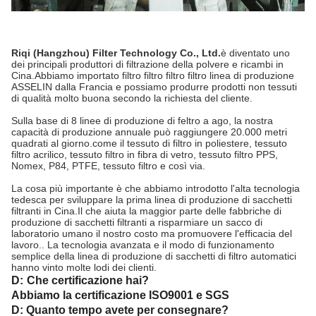
Riqi (Hangzhou) Filter Technology Co., Ltd.
è diventato uno
dei principali produttori di filtrazione della polvere e ricambi in
Cina.Abbiamo importato filtro filtro filtro filtro linea di produzione
ASSELIN dalla Francia e possiamo produrre prodotti non tessuti
di qualità molto buona secondo la richiesta del cliente.
Sulla base di 8 linee di produzione di feltro a ago, la nostra
capacità di produzione annuale può raggiungere 20.000 metri
quadrati al giorno.come il tessuto di filtro in poliestere, tessuto
filtro acrilico, tessuto filtro in fibra di vetro, tessuto filtro PPS,
Nomex, P84, PTFE, tessuto filtro e così via.
La cosa più importante è che abbiamo introdotto l'alta tecnologia
tedesca per sviluppare la prima linea di produzione di sacchetti
filtranti in Cina.Il che aiuta la maggior parte delle fabbriche di
produzione di sacchetti filtranti a risparmiare un sacco di
laboratorio umano il nostro costo ma promuovere l'efficacia del
lavoro.. La tecnologia avanzata e il modo di funzionamento
semplice della linea di produzione di sacchetti di filtro automatici
hanno vinto molte lodi dei clienti.
D:
Che certificazione hai?
Abbiamo la certificazione ISO9001 e SGS
D: Quanto tempo avete per consegnare?