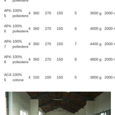
4
poliestere
AP4-
100%
4
360
270
150
5
3600 g
2000
5
poliestere
AP4-
100%
4
360
270
150
6
4000 g
2000
6
poliestere
AP4-
100%
4
360
270
150
7
4400 g
2000
7
poliestere
AP4-
100%
4
360
270
150
8
4800 g
2000
8
poliestere
AC4-
100%
4
150
100
150
5
3800 g
2000
5
cotone