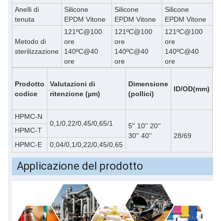
Anelli di
Silicone
Silicone
Silicone
tenuta
EPDM Vitone
EPDM Vitone
EPDM Vitone
121ºC@100
121ºC@100
121ºC@100
Metodo di
ore
ore
ore
sterilizzazione
140ºC@40
140ºC@40
140ºC@40
ore
ore
ore
M
Prodotto
Valutazioni di
Dimensione
d
ID/OD(mm)
codice
ritenzione (µm)
(pollici)
p
(
HPMC-N
0,1/0,22/0,45/0,65/1
5'' 10'' 20''
4
HPMC-T
30'' 40''
28/69
2
HPMC-E
0,04/0,1/0,22/0,45/0,65
Applicazione del prodotto