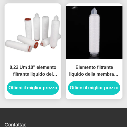
0,22 Um 10" elemento
Elemento filtrante
filtrante liquido del
liquido della membrana
depuratore di acqua
microporosa del
industriale per industria
Ottieni il miglior prezzo
politetrafluoroetilene 0,1
Ottieni il miglior prezzo
farmaceutica
micron
Contattaci