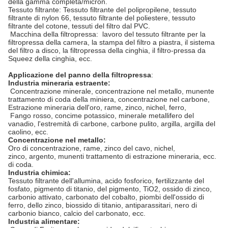
della gamma completa/micron.
Tessuto filtrante: Tessuto filtrante del polipropilene, tessuto
filtrante di nylon 66, tessuto filtrante del poliestere, tessuto
filtrante del cotone, tessuti del filtro dal PVC.
Macchina della filtropressa: lavoro del tessuto filtrante per la
filtropressa della camera, la stampa del filtro a piastra, il sistema
del filtro a disco, la filtropressa della cinghia, il filtro-pressa da
Squeez della cinghia, ecc.
Applicazione del panno della filtropressa
:
Industria mineraria estraente:
Concentrazione minerale, concentrazione nel metallo, munente
trattamento di coda della miniera, concentrazione nel carbone,
Estrazione mineraria dell'oro, rame, zinco, nichel, ferro,
Fango rosso, concime potassico, minerale metallifero del
vanadio, l'estremità di carbone, carbone pulito, argilla, argilla del
caolino, ecc.
Concentrazione nel metallo:
Oro di concentrazione, rame, zinco del cavo, nichel,
zinco, argento, munenti trattamento di estrazione mineraria, ecc.
di coda.
Industria chimica:
Tessuto filtrante dell'allumina, acido fosforico, fertilizzante del
fosfato, pigmento di titanio, del pigmento, TiO2, ossido di zinco,
carbonio attivato, carbonato del cobalto, piombi dell'ossido di
ferro, dello zinco, biossido di titanio, antiparassitari, nero di
carbonio bianco, calcio del carbonato, ecc.
Industria alimentare: