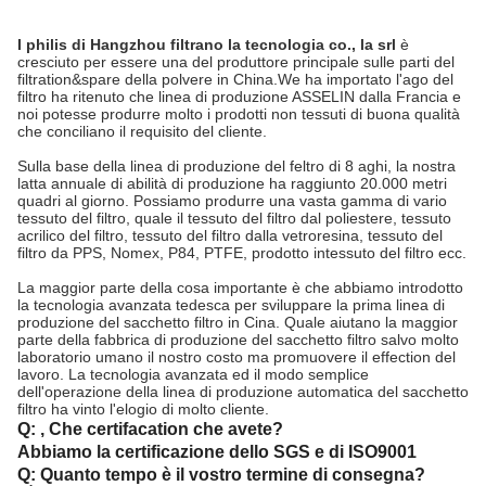
I philis di Hangzhou filtrano la tecnologia co., la srl
è
cresciuto per essere una del produttore principale sulle parti del
filtration&spare della polvere in China.We ha importato l'ago del
filtro ha ritenuto che linea di produzione ASSELIN dalla Francia e
noi potesse produrre molto i prodotti non tessuti di buona qualità
che conciliano il requisito del cliente.
Sulla base della linea di produzione del feltro di 8 aghi, la nostra
latta annuale di abilità di produzione ha raggiunto 20.000 metri
quadri al giorno. Possiamo produrre una vasta gamma di vario
tessuto del filtro, quale il tessuto del filtro dal poliestere, tessuto
acrilico del filtro, tessuto del filtro dalla vetroresina, tessuto del
filtro da PPS, Nomex, P84, PTFE, prodotto intessuto del filtro ecc.
La maggior parte della cosa importante è che abbiamo introdotto
la tecnologia avanzata tedesca per sviluppare la prima linea di
produzione del sacchetto filtro in Cina. Quale aiutano la maggior
parte della fabbrica di produzione del sacchetto filtro salvo molto
laboratorio umano il nostro costo ma promuovere il effection del
lavoro. La tecnologia avanzata ed il modo semplice
dell'operazione della linea di produzione automatica del sacchetto
filtro ha vinto l'elogio di molto cliente.
Q:
, Che certifacation che avete?
Abbiamo la certificazione dello SGS e di ISO9001
Q: Quanto tempo è il vostro termine di consegna?