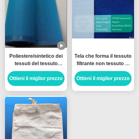
Poliestere/sintetico dei
Tela che forma il tessuto
tessuti del tessuto
filtrante non tessuto di
filtrante di filtro-pressa
Mesh Screen Fabric
Ottieni il miglior prezzo
da forma del foro
Ottieni il miglior prezzo
Polyester For
quadrato