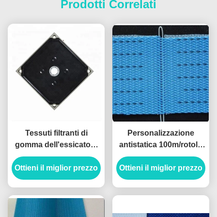
Prodotti Correlati
Tessuti filtranti di
Personalizzazione
gomma dell'essicatore
antistatica 100m/rotolo
800 x 800 Alkaliproof ad
del poliestere del
Ottieni il miglior prezzo
alta pressione
Ottieni il miglior prezzo
tessuto della
filtropressa