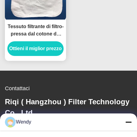
Tessuto filtrante di filtro-
pressa dal cotone del
poliestere, borsa del
Ottieni il miglior prezzo
latte del dado con il
cordone
Contattaci
Riqi ( Hangzhou ) Filter Technology
Co., Ltd.
Wendy
E-mail