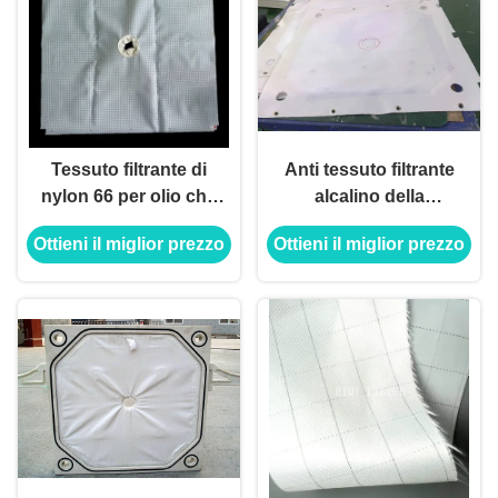
Tessuto filtrante di
Anti tessuto filtrante
nylon 66 per olio che
alcalino della
raffina permeabilità
poliammide per la
Ottieni il miglior prezzo
Ottieni il miglior prezzo
all'aria 400
piastrina e la struttura
non tessute