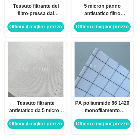
Tessuto filtrante del
5 micron panno
filtro-pressa dal
antistatico filtro
monofilamento, tessuto
65L/M2/S per lo
Ottieni il miglior prezzo
Ottieni il miglior prezzo
del filtro dal
stoccaggio di silos di
polipropilene del
EPS in polistirolo
multifilamento
espanso
Tessuto filtrante
PA poliammide 66 1420
antistatico da 5 micron
monofilamento
in acciaio inossidabile
reticolare antistatico
Ottieni il miglior prezzo
Ottieni il miglior prezzo
larghezza 1,5M
tessuto di filtro per la
spessore 0,55mm
stampa di olio di palma