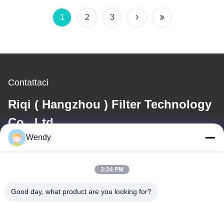
65L/M2/S per FBD
piastra filtro
1
2
3
Contattaci
Riqi ( Hangzhou ) Filter Technology
Co., Ltd.
Wendy
E-mail
wendy@hzriqi.com
3:24 PM
Good day, what product are you looking for?
Il nostro indirizzo