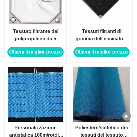
Tessuto filtrante del
Tessuti filtranti di
polipropilene da 5
gomma dell'essicatore
micron
800 x 800 Alkaliproof ad
Ottieni il miglior prezzo
Ottieni il miglior prezzo
alta pressione
Personalizzazione
Poliestere/sintetico dei
antistatica 100m/rotolo
tessuti del tessuto