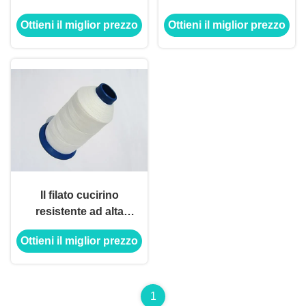
cucirino di 100% PTFE
del sacchetto filtro di
Ottieni il miglior prezzo
Ottieni il miglior prezzo
1250d 1500d 1800d alta
Strind PTFE
Il filato cucirino
resistente ad alta
temperatura di PTFE
Ottieni il miglior prezzo
per gli impianti del ferro
i sacchetti filtro
1