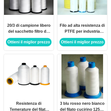
20/3 di campione libero
Filo ad alta resistenza di
del sacchetto filtro del
PTFE per industria
filato cucirino 1250d di
chimica di filtrazione di
Ottieni il miglior prezzo
Ottieni il miglior prezzo
PTFE ha sostenuto il
protezione
blu rosso nero bianco
dell'ambiente
Resistenza di
3 blu rosso nero bianco
Temerature del filato
del filato cucirino 1250d