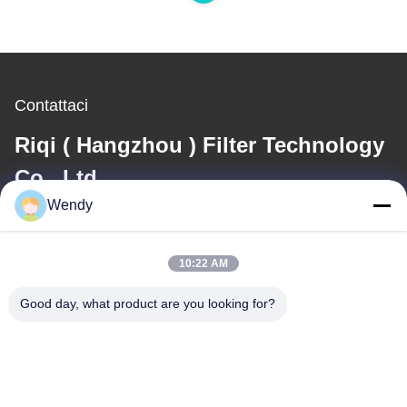
Contattaci
Riqi ( Hangzhou ) Filter Technology
Co., Ltd.
Wendy
E-mail
wendy@hzriqi.com
10:22 AM
Good day, what product are you looking for?
Il nostro indirizzo
Indirizzo
No.2, taotiandi, distretto gan di Jiang. Hangzhou Zhejiang, Cina.