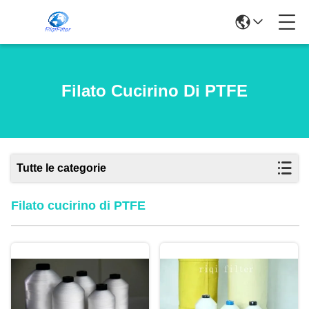
Filato Cucirino Di PTFE
Tutte le categorie
Filato cucirino di PTFE