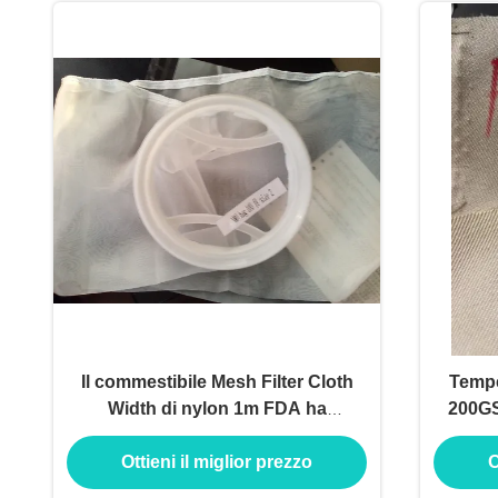
Il commestibile Mesh Filter Cloth
Tempe
Width di nylon 1m FDA ha
200GS
certificato
Ottieni il miglior prezzo
O