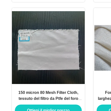
150 micron 80 Mesh Filter Cloth,
For
tessuto del filtro da Ptfe del foro
larghez
quadrato
S
Ottieni il miglior prezzo
O