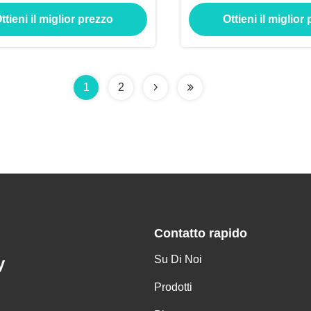
industriali
ttieni il miglior prezzo
Ottieni il miglior
1
2
Contatto rapido
Su Di Noi
y
Prodotti