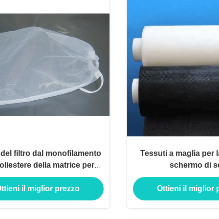
del filtro dal monofilamento
Tessuti a maglia per 
oliestere della matrice per
schermo di s
serigrafia
ttieni il miglior prezzo
Ottieni il miglior