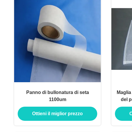
Panno di bullonatura di seta
Maglia 
1100um
del p
Ottieni il miglior prezzo
O