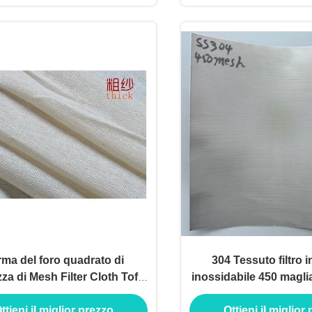
ma del foro quadrato di
304 Tessuto filtro i
za di Mesh Filter Cloth Tofu
inossidabile 450 magli
hape 85cm del cotone
di centrifug
ttieni il miglior prezzo
Ottieni il miglior