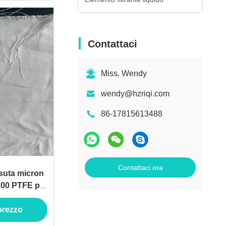
Contattaci
Miss. Wendy
wendy@hzriqi.com
86-17815613488
Contattaci ora
suta micron
 100 PTFE per
ll'aria
 prezzo