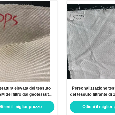
ratura elevata del tessuto
Personalizzazione tes
M del filtro dal geotessuto
del tessuto filtrante di
tessuta PTFE di PPS
il filtro liquido da
ttieni il miglior prezzo
Ottieni il miglior