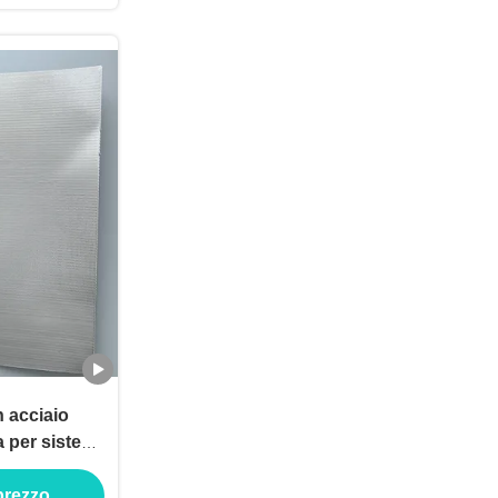
n acciaio
a per sistemi
a
 prezzo