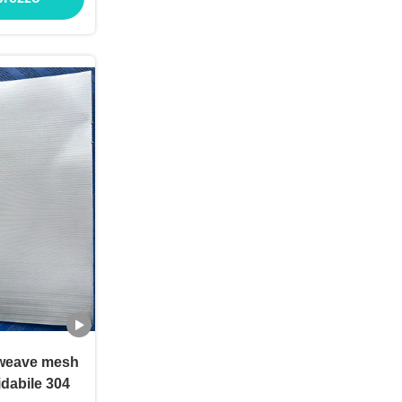
 weave mesh
sidabile 304