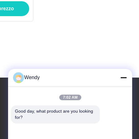
 prezzo
Wendy
7:02 AM
Il nostro indirizzo
Good day, what product are you looking 
Indirizzo
for?
No.2, taotiandi, distretto gan di Jiang. Hangzhou
Zhejiang, Cina.