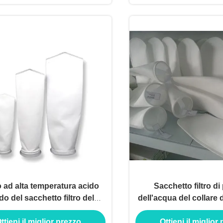
 ad alta temperatura acido
Sacchetto filtro di
ido del sacchetto filtro del
dell'acqua del collare 
micron dell'olio anti
0,5 micron - 1000
ttieni il miglior prezzo
Ottieni il miglior