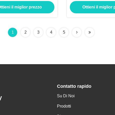
enimento della sporcizia
filtrazione ol
ttieni il miglior prezzo
Ottieni il miglior
1
2
3
4
5
Contatto rapido
Su Di Noi
y
Prodotti