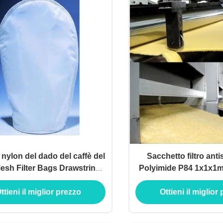
i nylon del dado del caffè del
Sacchetto filtro anti
Mesh Filter Bags Drawstring
Polyimide P84 1x1x1m c
For del micron
di PTFE
ttieni il miglior prezzo
Ottieni il miglior