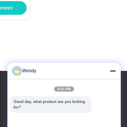
io
 prezzo
Wendy
9:21 PM
Il nostro indirizzo
Good day, what product are you looking 
Indirizzo
for?
No.2, taotiandi, distretto gan di Jiang. Hangzhou
Zhejiang, Cina.