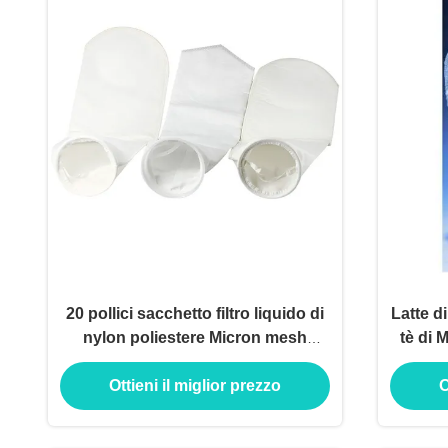
20 pollici sacchetto filtro liquido di
Latte d
nylon poliestere Micron mesh
tè di 
sacchetto filtro
Ottieni il miglior prezzo
O