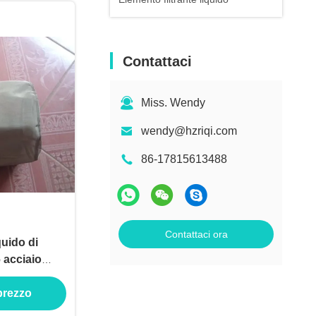
Contattaci
Miss. Wendy
wendy@hzriqi.com
86-17815613488
Contattaci ora
quido di
 acciaio
ilter Bags
 prezzo