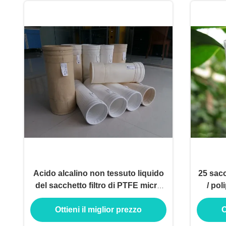
Acido alcalino non tessuto liquido
25 sacc
del sacchetto filtro di PTFE micro
/ pol
anti anti
Ottieni il miglior prezzo
O