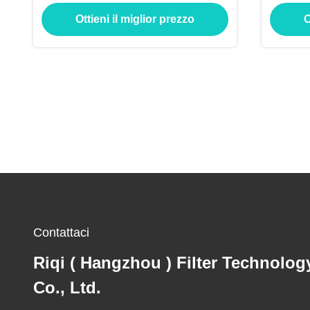
del PE pp
cont
Ottieni il miglior prezzo
O
Contattaci
Riqi ( Hangzhou ) Filter Technolog
Co., Ltd.