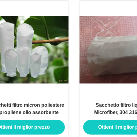
hetti filtro micron poliestere
Sacchetto filtro li
ipropilene olio assorbente
Microfiber, 304 316
inossidabile Mesh F
ttieni il miglior prezzo
Ottieni il miglior