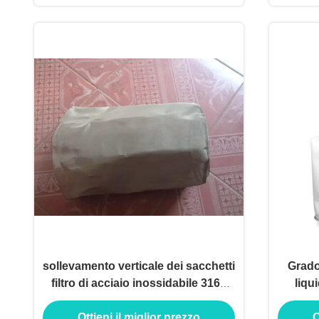
sollevamento verticale dei sacchetti
Grado
filtro di acciaio inossidabile 316L
liqu
314 per il trattamento delle acque
Ottieni il miglior prezzo
O