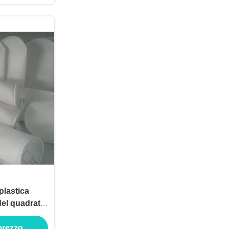
 plastica
del quadrato
 micron
 prezzo