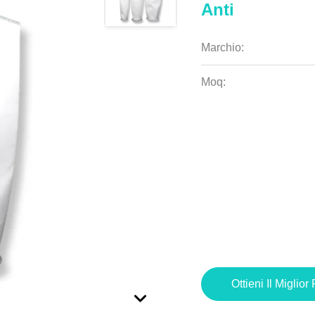
Anti
Marchio:
Moq:
Ottieni Il Miglior