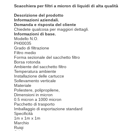
Scacchiera per filtri a micron di liquidi di alta qualità
Descrizione del prodotto
Informazioni aziendali.
Domanda e risposta del cliente
Chiedete qualcosa per maggiori dettagli.
Informazioni di base.
Modello N.O.
PH00035
Grado di filtrazione
Filtro medio
Forma sezionale del sacchetto filtro
Borsa rotonda
Ambiente del sacchetto filtro
Temperatura ambiente
Installazione delle cartucce
Sollevamento verticale
Materiale
Poliestere, polipropilene,
Dimensioni in micron
0.5 micron a 1000 micron
Pacchetto di trasporto
Imballaggio di esportazione standard
Specificità
1m x 1m x 1m
Marchio
Ruiqi