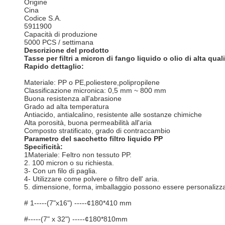
Origine
Cina
Codice S.A.
5911900
Capacità di produzione
5000 PCS / settimana
Descrizione del prodotto
Tasse per filtri a micron di fango liquido o olio di alta qual
Rapido dettaglio:
Materiale: PP o PE,poliestere,polipropilene
Classificazione micronica: 0,5 mm ~ 800 mm
Buona resistenza all'abrasione
Grado ad alta temperatura
Antiacido, antialcalino, resistente alle sostanze chimiche
Alta porosità, buona permeabilità all'aria
Composto stratificato, grado di contraccambio
Parametro del sacchetto filtro liquido PP
Specificità:
1Materiale: Feltro non tessuto PP.
2. 100 micron o su richiesta.
3- Con un filo di paglia.
4- Utilizzare come polvere o filtro dell' aria.
5. dimensione, forma, imballaggio possono essere personalizza
# 1-----(7"x16") -----¢180*410 mm
#-----(7" x 32") -----¢180*810mm