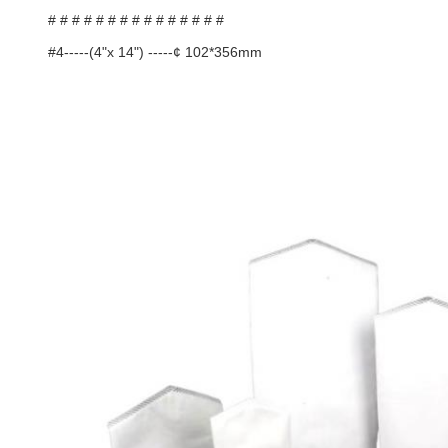
# # # # # # # # # # # # # # #
#4-----(4"x 14") -----¢ 102*356mm