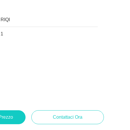
RIQI
1
 Prezzo
Contattaci Ora