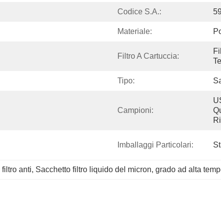
Codice S.A.:
5
Materiale:
Po
Fi
Filtro A Cartuccia:
Te
Tipo:
Sa
US
Campioni:
Qu
Ri
Imballaggi Particolari:
S
iltro anti
, 
Sacchetto filtro liquido del micron
, 
grado ad alta temper