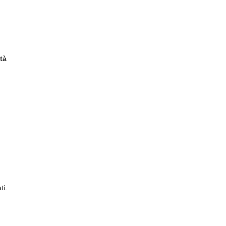
ità
ti.