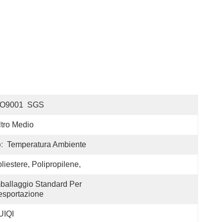
SO9001  SGS
ltro Medio
:
Temperatura Ambiente
liestere, Polipropilene,
ballaggio Standard Per 
esportazione
UIQI