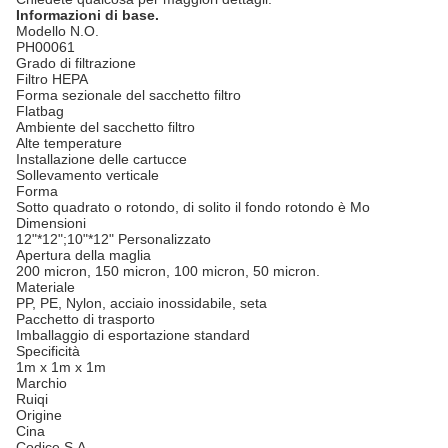
Informazioni di base.
Modello N.O.
PH00061
Grado di filtrazione
Filtro HEPA
Forma sezionale del sacchetto filtro
Flatbag
Ambiente del sacchetto filtro
Alte temperature
Installazione delle cartucce
Sollevamento verticale
Forma
Sotto quadrato o rotondo, di solito il fondo rotondo è Mo
Dimensioni
12"*12";10"*12" Personalizzato
Apertura della maglia
200 micron, 150 micron, 100 micron, 50 micron.
Materiale
PP, PE, Nylon, acciaio inossidabile, seta
Pacchetto di trasporto
Imballaggio di esportazione standard
Specificità
1m x 1m x 1m
Marchio
Ruiqi
Origine
Cina
Codice S.A.