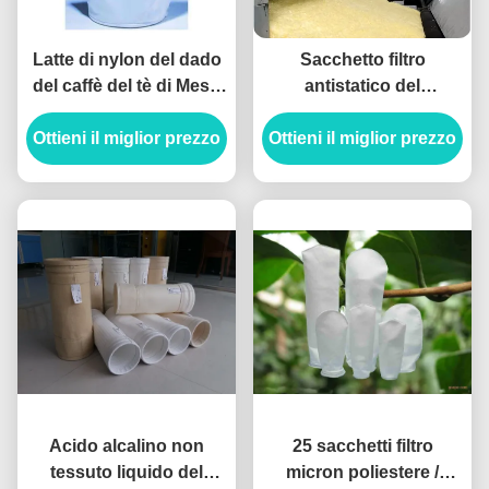
Latte di nylon del dado
Sacchetto filtro
del caffè del tè di Mesh
antistatico del
Filter Bags Drawstring
Polyimide P84 1x1x1m
Ottieni il miglior prezzo
For del micron
Ottieni il miglior prezzo
con il filato di PTFE
Acido alcalino non
25 sacchetti filtro
tessuto liquido del
micron poliestere /