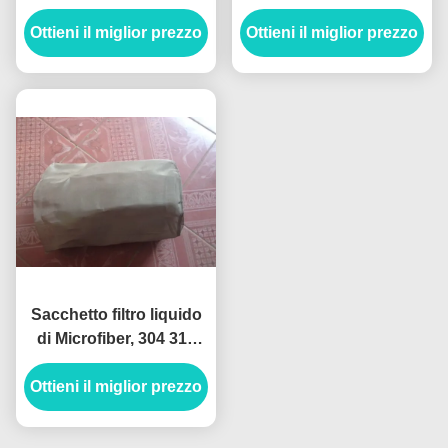
sacchetto filtro di PTFE
polipropilene olio
Ottieni il miglior prezzo
micro anti anti
Ottieni il miglior prezzo
assorbente
Sacchetto filtro liquido
di Microfiber, 304 316
acciaio inossidabile
Ottieni il miglior prezzo
Mesh Filter Bags