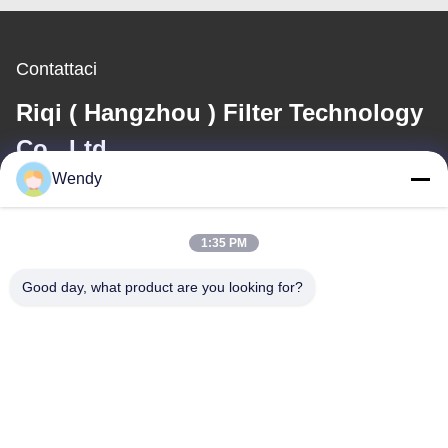
Contattaci
Riqi ( Hangzhou ) Filter Technology
Co., Ltd.
Wendy
E-mail
wendy@hzriqi.com
1:35 PM
Good day, what product are you looking for?
Il nostro indirizzo
Indirizzo
No.2, taotiandi, distretto gan di Jiang. Hangzhou Zhejiang, Cina.
Telefono