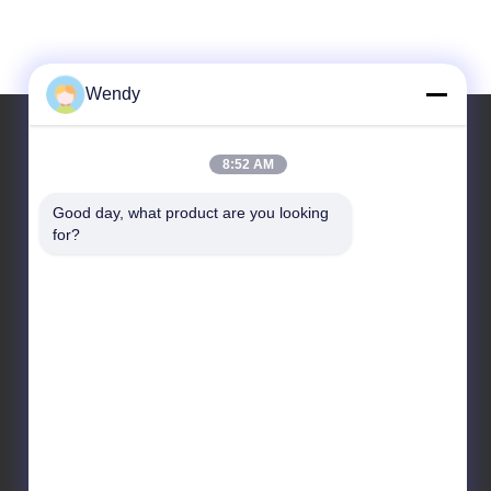
Wendy
8:52 AM
Il nostro indirizzo
Good day, what product are you looking 
Indirizzo
for?
No.2, taotiandi, distretto gan di Jiang. Hangzhou
Zhejiang, Cina.
Telefono
86-571-86968206