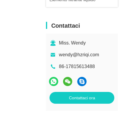
Contattaci
Miss. Wendy
wendy@hzriqi.com
86-17815613488
Contattaci ora