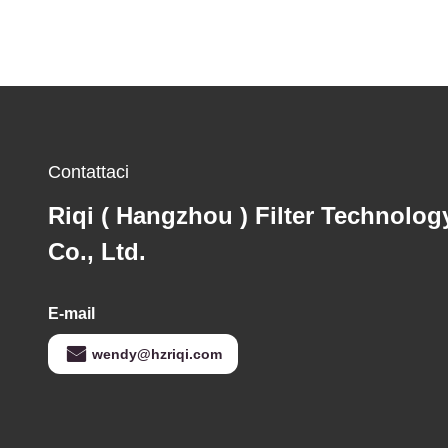
Contattaci
Riqi ( Hangzhou ) Filter Technolog
Co., Ltd.
E-mail
wendy@hzriqi.com