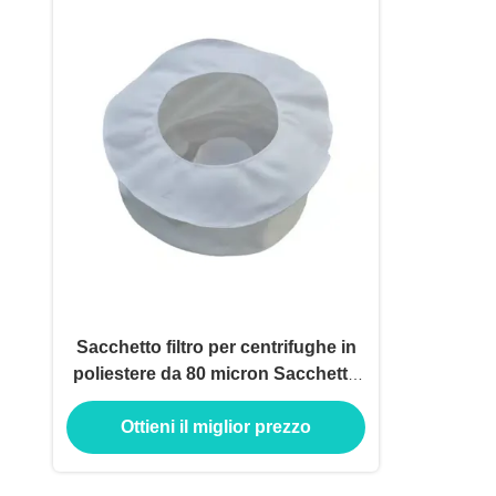
Sacchetto filtro per centrifughe in
poliestere da 80 micron Sacchetto
filtro a maglia in polipropilene di
Ottieni il miglior prezzo
nylon