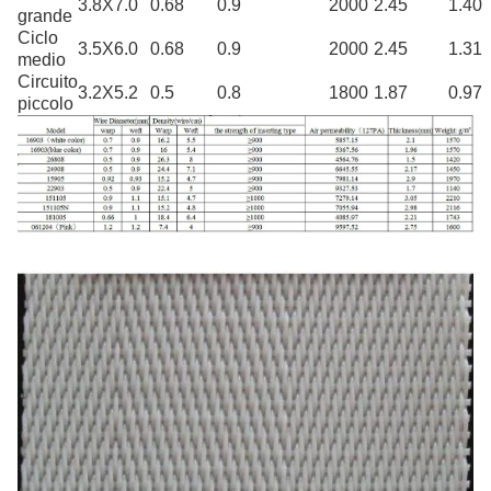
3.8X7.0
0.68
0.9
2000
2.45
1.40
grande
Ciclo
3.5X6.0
0.68
0.9
2000
2.45
1.31
medio
Circuito
3.2X5.2
0.5
0.8
1800
1.87
0.97
piccolo