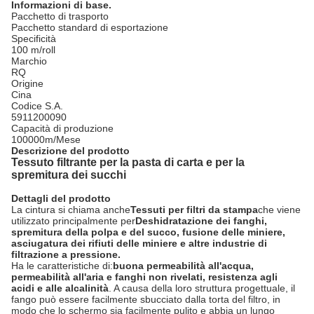
Informazioni di base.
Pacchetto di trasporto
Pacchetto standard di esportazione
Specificità
100 m/roll
Marchio
RQ
Origine
Cina
Codice S.A.
5911200090
Capacità di produzione
100000m/Mese
Descrizione del prodotto
Tessuto filtrante per la pasta di carta e per la
spremitura dei succhi
Dettagli del prodotto
La cintura si chiama anche
Tessuti per filtri da stampa
che viene
utilizzato principalmente per
Deshidratazione dei fanghi,
spremitura della polpa e del succo, fusione delle miniere,
asciugatura dei rifiuti delle miniere e altre industrie di
filtrazione a pressione.
Ha le caratteristiche di:
buona permeabilità all'acqua,
permeabilità all'aria e fanghi non rivelati, resistenza agli
acidi e alle alcalinità
. A causa della loro struttura progettuale, il
fango può essere facilmente sbucciato dalla torta del filtro, in
modo che lo schermo sia facilmente pulito e abbia un lungo