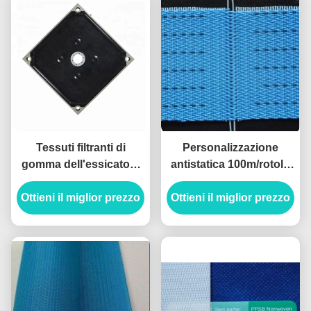
Tessuti filtranti di
Personalizzazione
gomma dell'essicatore
antistatica 100m/rotolo
800 x 800 Alkaliproof ad
del poliestere del
Ottieni il miglior prezzo
alta pressione
Ottieni il miglior prezzo
tessuto della
filtropressa