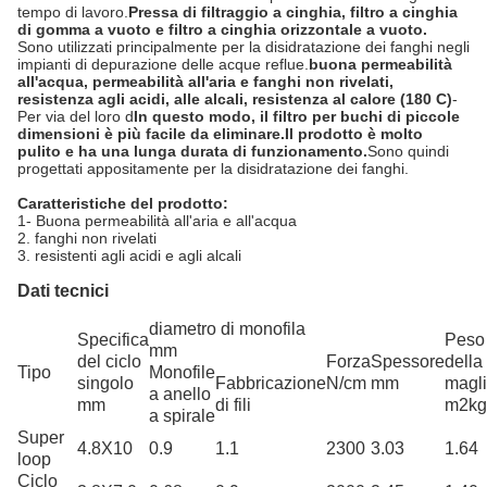
tempo di lavoro.
Pressa di filtraggio a cinghia, filtro a cinghia
di gomma a vuoto e filtro a cinghia orizzontale a vuoto.
Sono utilizzati principalmente per la disidratazione dei fanghi negli
impianti di depurazione delle acque reflue.
buona permeabilità
all'acqua, permeabilità all'aria e fanghi non rivelati,
resistenza agli acidi, alle alcali, resistenza al calore (180 C)
-
Per via del loro d
In questo modo, il filtro per buchi di piccole
dimensioni è più facile da eliminare.
Il prodotto è molto
pulito e ha una lunga durata di funzionamento.
Sono quindi
progettati appositamente per la disidratazione dei fanghi.
Caratteristiche del prodotto:
1- Buona permeabilità all'aria e all'acqua
2. fanghi non rivelati
3. resistenti agli acidi e agli alcali
Dati tecnici
diametro di monofila
Specifica
Peso
mm
del ciclo
Forza
Spessore
della
Tipo
Monofile
singolo
Fabbricazione
N/cm
mm
magl
a anello
mm
di fili
m2kg
a spirale
Super
4.8X10
0.9
1.1
2300
3.03
1.64
loop
Ciclo