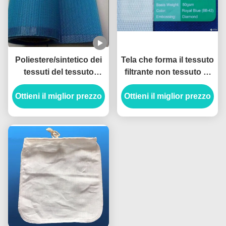
Poliestere/sintetico dei
Tela che forma il tessuto
tessuti del tessuto
filtrante non tessuto di
filtrante di filtro-pressa
Mesh Screen Fabric
Ottieni il miglior prezzo
da forma del foro
Ottieni il miglior prezzo
Polyester For
quadrato