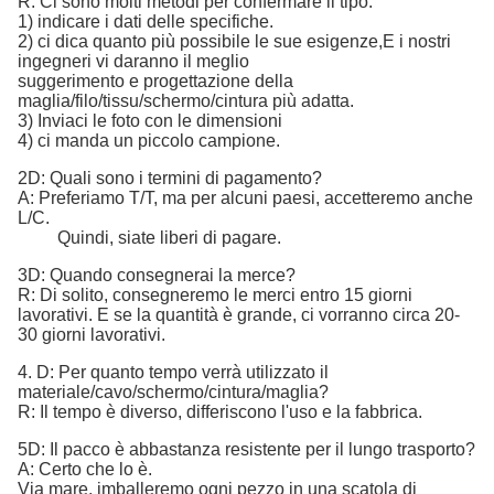
R: Ci sono molti metodi per confermare il tipo:
1) indicare i dati delle specifiche.
2) ci dica quanto più possibile le sue esigenze,
E i nostri
ingegneri vi daranno il meglio
suggerimento e progettazione della
maglia/filo/tissu/schermo/cintura più adatta.
3) Inviaci le foto con le dimensioni
4) ci manda un piccolo campione.
2D: Quali sono i termini di pagamento?
A: Preferiamo T/T, ma per alcuni paesi, accetteremo anche
L/C.
Quindi, siate liberi di pagare.
3D: Quando consegnerai la merce?
R: Di solito, consegneremo le merci entro 15 giorni
lavorativi. E se la quantità è grande, ci vorranno circa 20-
30 giorni lavorativi.
4. D: Per quanto tempo verrà utilizzato il
materiale/cavo/schermo/cintura/maglia?
R: Il tempo è diverso, differiscono l'uso e la fabbrica.
5D: Il pacco è abbastanza resistente per il lungo trasporto?
A: Certo che lo è.
Via mare, imballeremo ogni pezzo in una scatola di