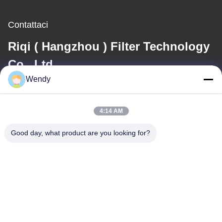
Contattaci
Riqi ( Hangzhou ) Filter Technology
Co., Ltd.
Wendy
E-mail
wendy@hzriqi.com
4:14 AM
Good day, what product are you looking for?
Il nostro indirizzo
Indirizzo
No.2, taotiandi, distretto gan di Jiang. Hangzhou Zhejiang, Cina.
Telefono
86-571-86968206