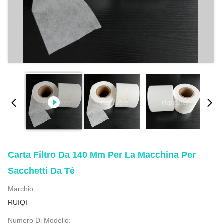
Carta Filtro Da 140 Mm Per La Macchina Per
Sacchetti Da Tè
Marchio:
RUIQI
Numero Di Modello: