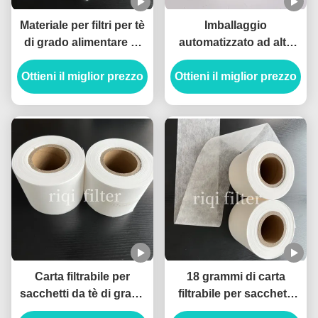
Materiale per filtri per tè
Imballaggio
di grado alimentare di
automatizzato ad alta
125 mm di tenuta
velocità 94 mm Rulli di
Ottieni il miglior prezzo
termica
carta per filtri per tè non
Ottieni il miglior prezzo
tossici
Carta filtrabile per
18 grammi di carta
sacchetti da tè di grado
filtrabile per sacchetti
alimentare 114 mm
da tè di 94 mm sigillabile