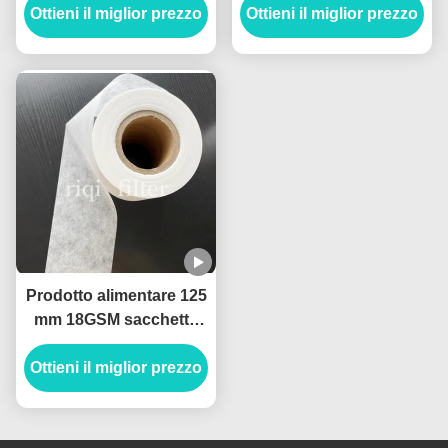
Ottieni il miglior prezzo
resistente alle alte
Ottieni il miglior prezzo
termicamente per la
temperature
produzione di sacchetti
da tè
Prodotto alimentare 125
mm 18GSM sacchetto
da tè carta filtro sigillo
Ottieni il miglior prezzo
termico