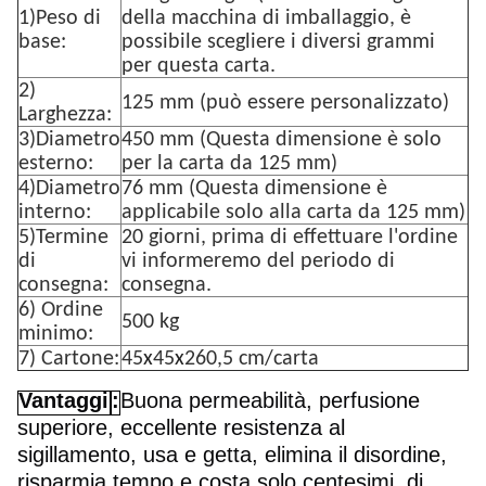
1)Peso di
della macchina di imballaggio, è
base:
possibile scegliere i diversi grammi
per questa carta.
2)
125 mm (può essere personalizzato)
Larghezza:
3)Diametro
450 mm (Questa dimensione è solo
esterno:
per la carta da 125 mm)
4)Diametro
76 mm (Questa dimensione è
interno:
applicabile solo alla carta da 125 mm)
5)Termine
20 giorni, prima di effettuare l'ordine
di
vi informeremo del periodo di
consegna:
consegna.
6) Ordine
500 kg
minimo:
7) Cartone:
45
x
45
x
260,5 cm/carta
Vantaggi
:
Buona permeabilità, perfusione
superiore, eccellente resistenza al
sigillamento, usa e getta, elimina il disordine,
risparmia tempo e costa solo centesimi, di