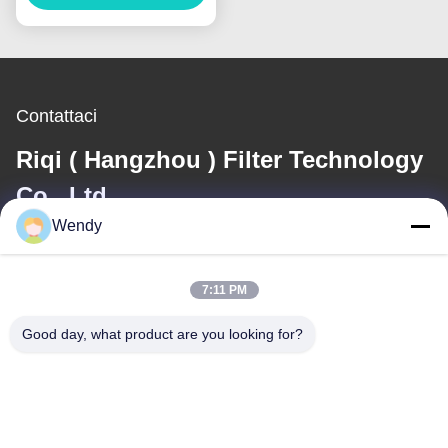
Contattaci
Riqi ( Hangzhou ) Filter Technology
Co., Ltd.
Wendy
E-mail
wendy@hzriqi.com
7:11 PM
Good day, what product are you looking for?
Il nostro indirizzo
Indirizzo
No.2, taotiandi, distretto gan di Jiang. Hangzhou Zhejiang, Cina.