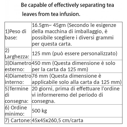
16.5gm~ 45gm (Secondo le esigenze
1)Peso di
della macchina di imballaggio, è
base:
possibile scegliere i diversi grammi
per questa carta.
2)
125 mm (può essere personalizzato)
Larghezza:
3)Diametro
450 mm (Questa dimensione è solo
esterno:
per la carta da 125 mm)
4)Diametro
76 mm (Questa dimensione è
interno:
applicabile solo alla carta da 125 mm)
5)Termine
20 giorni, prima di effettuare l'ordine
di
vi informeremo del periodo di
consegna:
consegna.
6) Ordine
500 kg
minimo:
7) Cartone:
45
x
45
x
260,5 cm/carta