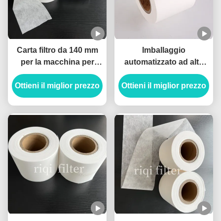
Carta filtro da 140 mm
Imballaggio
per la macchina per
automatizzato ad alta
sacchetti da tè
velocità 94 mm Rulli di
Ottieni il miglior prezzo
carta per filtri per tè non
Ottieni il miglior prezzo
tossici