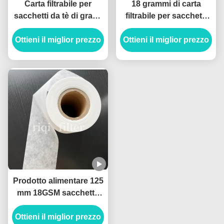
Carta filtrabile per
18 grammi di carta
sacchetti da tè di grado
filtrabile per sacchetti
alimentare 114 mm
da tè di 94 mm sigillabile
Ottieni il miglior prezzo
resistente alle alte
Ottieni il miglior prezzo
termicamente per la
temperature
produzione di sacchetti
da tè
Prodotto alimentare 125
mm 18GSM sacchetto
da tè carta filtro sigillo
Ottieni il miglior prezzo
termico