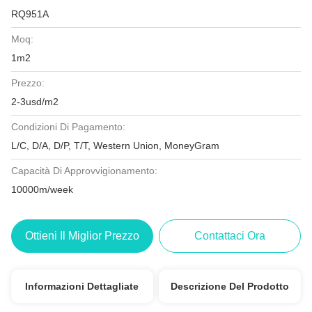
RQ951A
Moq:
1m2
Prezzo:
2-3usd/m2
Condizioni Di Pagamento:
L/C, D/A, D/P, T/T, Western Union, MoneyGram
Capacità Di Approvvigionamento:
10000m/week
Ottieni Il Miglior Prezzo
Contattaci Ora
Informazioni Dettagliate
Descrizione Del Prodotto