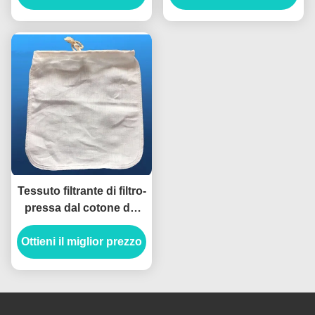
quadrato
Tessuto filtrante di filtro-
pressa dal cotone del
poliestere, borsa del
Ottieni il miglior prezzo
latte del dado con il
cordone