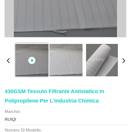
430GSM Tessuto Filtrante Antistatico In
Polipropilene Per L'industria Chimica
Marchio:
RUIQI
Numero Di Modello: