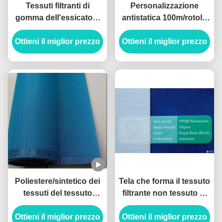
Tessuti filtranti di
Personalizzazione
gomma dell'essicatore
antistatica 100m/rotolo
800 x 800 Alkaliproof ad
del poliestere del
Ottieni il miglior prezzo
alta pressione
Ottieni il miglior prezzo
tessuto della
filtropressa
Poliestere/sintetico dei
Tela che forma il tessuto
tessuti del tessuto
filtrante non tessuto di
filtrante di filtro-pressa
Mesh Screen Fabric
Ottieni il miglior prezzo
da forma del foro
Ottieni il miglior prezzo
Polyester For