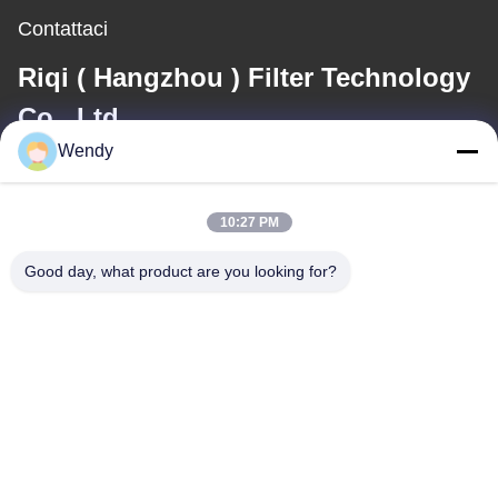
Contattaci
Riqi ( Hangzhou ) Filter Technology
Co., Ltd.
Wendy
E-mail
wendy@hzriqi.com
10:27 PM
Good day, what product are you looking for?
Il nostro indirizzo
Indirizzo
No.2, taotiandi, distretto gan di Jiang. Hangzhou Zhejiang, Cina.
Telefono
86-571-86968206