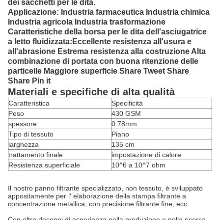
dei sacchetti per le dita.
Applicazione: Industria farmaceutica Industria chimica
Industria agricola Industria trasformazione
Caratteristiche della borsa per le dita dell'asciugatrice
a letto fluidizzata:Eccellente resistenza all'usura e
all'abrasione Estrema resistenza alla costruzione Alta
combinazione di portata con buona ritenzione delle
particelle Maggiore superficie Share Tweet Share
Share Pin it
Materiali e specifiche di alta qualità
Caratteristica
Specificità
Peso
430 GSM
spessore
0.78mm
Tipo di tessuto
Piano
larghezza
135 cm
trattamento finale
impostazione di calore
Resistenza superficiale
10^6 a 10^7 ohm
Il nostro panno filtrante specializzato, non tessuto, è sviluppato
appositamente per l' elaborazione della stampa filtrante a
concentrazione metallica, con precisione filtrante fine, ecc.
Con oltre decenni di esperienza nella produzione e nella ricerca,