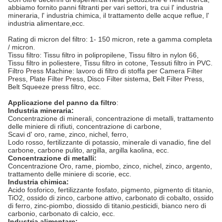
abbiamo fornito panni filtranti per vari settori, tra cui l' industria
mineraria, l' industria chimica, il trattamento delle acque reflue, l'
industria alimentare,ecc.
Rating di micron del filtro: 1- 150 micron, rete a gamma completa
/ micron.
Tissu filtro: Tissu filtro in polipropilene, Tissu filtro in nylon 66,
Tissu filtro in poliestere, Tissu filtro in cotone, Tessuti filtro in PVC.
Filtro Press Machine: lavoro di filtro di stoffa per Camera Filter
Press, Plate Filter Press, Disco Filter sistema, Belt Filter Press,
Belt Squeeze press filtro, ecc.
Applicazione del panno da filtro
:
Industria mineraria:
Concentrazione di minerali, concentrazione di metalli, trattamento
delle miniere di rifiuti, concentrazione di carbone,
Scavi d' oro, rame, zinco, nichel, ferro,
Lodo rosso, fertilizzante di potassio, minerale di vanadio, fine del
carbone, carbone pulito, argilla, argilla kaolina, ecc.
Concentrazione di metalli:
Concentrazione Oro, rame, piombo, zinco, nichel, zinco, argento,
trattamento delle miniere di scorie, ecc.
Industria chimica:
Acido fosforico, fertilizzante fosfato, pigmento, pigmento di titanio,
TiO2, ossido di zinco, carbone attivo, carbonato di cobalto, ossido
di ferro, zinc-piombo, diossido di titanio,pesticidi, bianco nero di
carbonio, carbonato di calcio, ecc.
Industria alimentare: