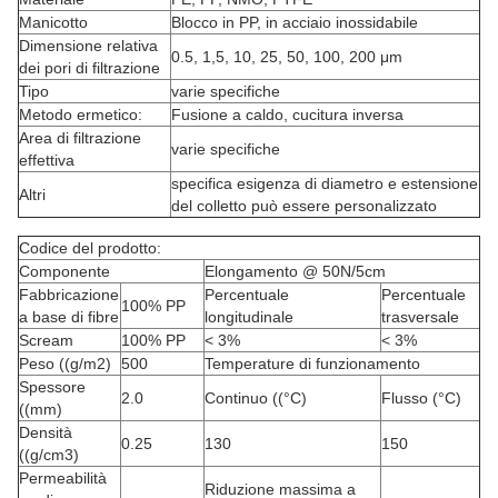
Manicotto
Blocco in PP, in acciaio inossidabile
Dimensione relativa
0.5, 1,5, 10, 25, 50, 100, 200 μm
dei pori di filtrazione
Tipo
varie specifiche
Metodo ermetico:
Fusione a caldo, cucitura inversa
Area di filtrazione
varie specifiche
effettiva
specifica esigenza di diametro e estensione
Altri
del colletto può essere personalizzato
Codice del prodotto:
Componente
Elongamento @ 50N/5cm
Fabbricazione
Percentuale
Percentuale
100% PP
a base di fibre
longitudinale
trasversale
Scream
100% PP
< 3%
< 3%
Peso ((g/m2)
500
Temperature di funzionamento
Spessore
2.0
Continuo ((°C)
Flusso (°C)
((mm)
Densità
0.25
130
150
((g/cm3)
Permeabilità
Riduzione massima a