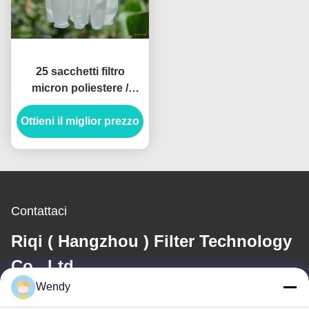
25 sacchetti filtro
micron poliestere /
polipropilene olio
Ottieni il miglior prezzo
assorbente
Contattaci
Riqi ( Hangzhou ) Filter Technology
Co., Ltd.
Wendy
E-mail