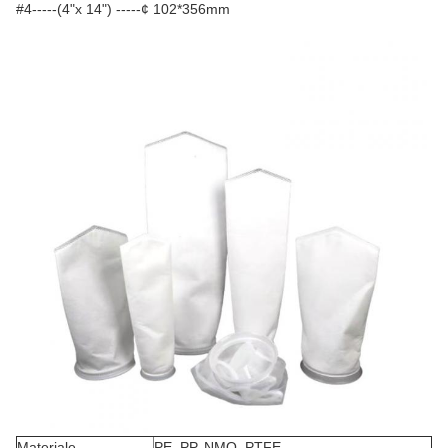
#4-----(4"x 14") -----¢ 102*356mm
Materiale
PE, PP, NMO, PTFE