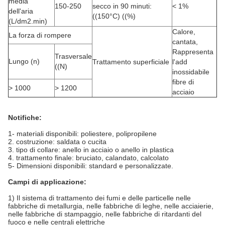
media
150-250
secco in 90 minuti:
< 1%
dell'aria
((150°C) ((%)
(L/dm2.min)
Calore,
La forza di rompere
cantata,
Rappresenta
Trasversale
Lungo (n)
Trattamento superficiale
l'add
((N)
inossidabile
fibre di
> 1000
> 1200
acciaio
Notifiche:
1- materiali disponibili: poliestere, polipropilene
2. costruzione: saldata o cucita
3. tipo di collare: anello in acciaio o anello in plastica
4. trattamento finale: bruciato, calandato, calcolato
5- Dimensioni disponibili: standard e personalizzate.
Campi di applicazione:
1) Il sistema di trattamento dei fumi e delle particelle nelle
fabbriche di metallurgia, nelle fabbriche di leghe, nelle acciaierie,
nelle fabbriche di stampaggio, nelle fabbriche di ritardanti del
fuoco e nelle centrali elettriche