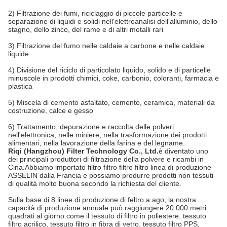
2) Filtrazione dei fumi, riciclaggio di piccole particelle e
separazione di liquidi e solidi nell'elettroanalisi dell'alluminio, dello
stagno, dello zinco, del rame e di altri metalli rari
3) Filtrazione del fumo nelle caldaie a carbone e nelle caldaie
liquide
4) Divisione del riciclo di particolato liquido, solido e di particelle
minuscole in prodotti chimici, coke, carbonio, coloranti, farmacia e
plastica
5) Miscela di cemento asfaltato, cemento, ceramica, materiali da
costruzione, calce e gesso
6) Trattamento, depurazione e raccolta delle polveri
nell'elettronica, nelle miniere, nella trasformazione dei prodotti
alimentari, nella lavorazione della farina e del legname.
Riqi (Hangzhou) Filter Technology Co., Ltd.
è diventato uno
dei principali produttori di filtrazione della polvere e ricambi in
Cina.Abbiamo importato filtro filtro filtro filtro linea di produzione
ASSELIN dalla Francia e possiamo produrre prodotti non tessuti
di qualità molto buona secondo la richiesta del cliente.
Sulla base di 8 linee di produzione di feltro a ago, la nostra
capacità di produzione annuale può raggiungere 20.000 metri
quadrati al giorno.come il tessuto di filtro in poliestere, tessuto
filtro acrilico, tessuto filtro in fibra di vetro, tessuto filtro PPS,