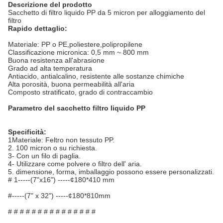
Descrizione del prodotto
Sacchetto di filtro liquido PP da 5 micron per alloggiamento del
filtro
Rapido dettaglio:
Materiale: PP o PE,poliestere,polipropilene
Classificazione micronica: 0,5 mm ~ 800 mm
Buona resistenza all'abrasione
Grado ad alta temperatura
Antiacido, antialcalino, resistente alle sostanze chimiche
Alta porosità, buona permeabilità all'aria
Composto stratificato, grado di contraccambio
Parametro del sacchetto filtro liquido PP
Specificità:
1Materiale: Feltro non tessuto PP.
2. 100 micron o su richiesta.
3- Con un filo di paglia.
4- Utilizzare come polvere o filtro dell' aria.
5. dimensione, forma, imballaggio possono essere personalizzati.
# 1-----(7"x16") -----¢180*410 mm
#-----(7" x 32") -----¢180*810mm
# # # # # # # # # # # # # # #