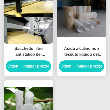
Sacchetto filtro
Acido alcalino non
antistatico del
tessuto liquido del
Polyimide P84 1x1x1m
sacchetto filtro di PTFE
Ottieni il miglior prezzo
con il filato di PTFE
Ottieni il miglior prezzo
micro anti anti