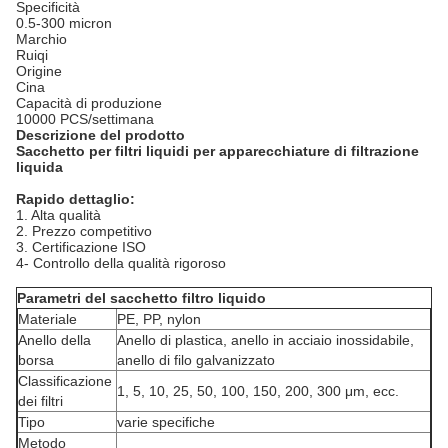
Specificità
0.5-300 micron
Marchio
Ruiqi
Origine
Cina
Capacità di produzione
10000 PCS/settimana
Descrizione del prodotto
Sacchetto per filtri liquidi per apparecchiature di filtrazione
liquida
Rapido dettaglio:
1. Alta qualità
2. Prezzo competitivo
3. Certificazione ISO
4- Controllo della qualità rigoroso
Parametri del sacchetto filtro liquido
Materiale
PE, PP, nylon
Anello della
Anello di plastica, anello in acciaio inossidabile,
borsa
anello di filo galvanizzato
Classificazione
1, 5, 10, 25, 50, 100, 150, 200, 300 μm, ecc.
dei filtri
Tipo
varie specifiche
Metodo