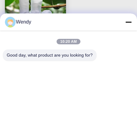
Wendy
10:20 AM
25 sacchetti filtro
Good day, what product are you looking for?
micron poliestere /
polipropilene olio
Ottieni il miglior prezzo
assorbente
Contattaci
Riqi ( Hangzhou ) Filter Technology
Co., Ltd.