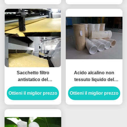
Sacchetto filtro
Acido alcalino non
antistatico del
tessuto liquido del
Polyimide P84 1x1x1m
sacchetto filtro di PTFE
Ottieni il miglior prezzo
con il filato di PTFE
Ottieni il miglior prezzo
micro anti anti