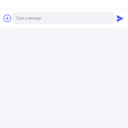
E-mail
wendy@hzriqi.com
Il nostro indirizzo
Photo
Indirizzo
Video Call
No.2, taotiandi, distretto gan di Jiang. Hangzhou Zhejiang, Cina.
Audio Call
Telefono
86-571-86968206
Politica sulla privacy
|
Mappa del sito