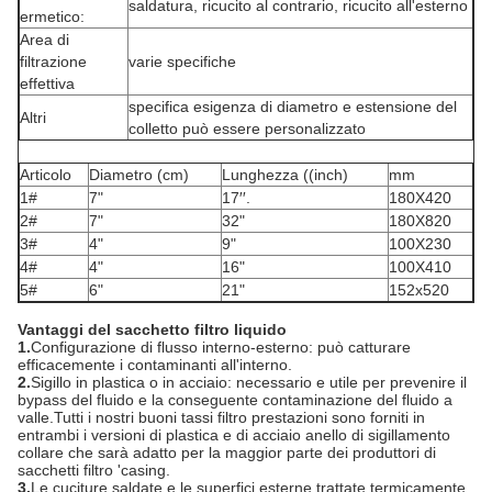
saldatura, ricucito al contrario, ricucito all'esterno
ermetico:
Area di
filtrazione
varie specifiche
effettiva
specifica esigenza di diametro e estensione del
Altri
colletto può essere personalizzato
Articolo
Diametro (cm)
Lunghezza ((inch)
mm
1#
7"
17′′.
180X420
2#
7"
32"
180X820
3#
4"
9"
100X230
4#
4"
16"
100X410
5#
6"
21"
152x520
Vantaggi del sacchetto filtro liquido
1.
Configurazione di flusso interno-esterno: può catturare
efficacemente i contaminanti all'interno.
2.
Sigillo in plastica o in acciaio: necessario e utile per prevenire il
bypass del fluido e la conseguente contaminazione del fluido a
valle.Tutti i nostri buoni tassi filtro prestazioni sono forniti in
entrambi i versioni di plastica e di acciaio anello di sigillamento
collare che sarà adatto per la maggior parte dei produttori di
sacchetti filtro 'casing.
3.
Le cuciture saldate e le superfici esterne trattate termicamente