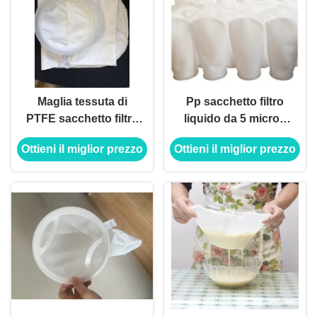
Maglia tessuta di
Pp sacchetto filtro
PTFE sacchetto filtro
liquido da 5 micron
da 100 micron per
per la custodia di filtro
Ottieni il miglior prezzo
Ottieni il miglior prezzo
forte filtrazione liquida
di corrosione