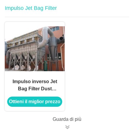
Impulso Jet Bag Filter
Impulso inverso Jet
Bag Filter Dust
Collection per
Ottieni il miglior prezzo
l'estrazione del
vapore dell'officina
Guarda di più