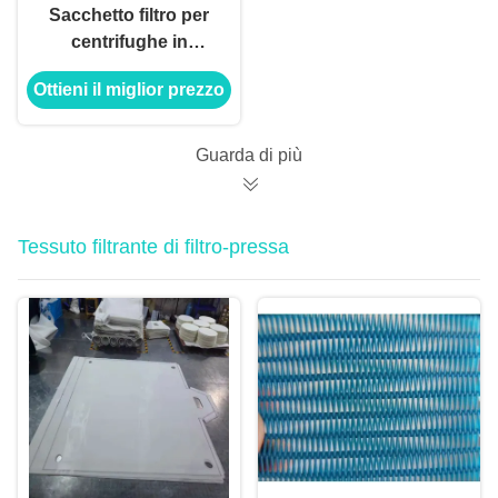
Sacchetto filtro per
centrifughe in
poliestere da 80
Ottieni il miglior prezzo
micron Sacchetto
filtro a maglia in
polipropilene di nylon
Guarda di più
Tessuto filtrante di filtro-pressa