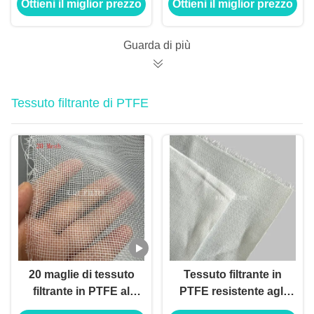
Ottieni il miglior prezzo
Ottieni il miglior prezzo
ordinazione dal
ventilconvettore di
dimensione
Guarda di più
Tessuto filtrante di PTFE
20 maglie di tessuto
Tessuto filtrante in
filtrante in PTFE al
PTFE resistente agli
100%
acidi per impianti