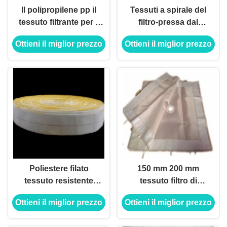
Il polipropilene pp il
Tessuti a spirale del
tessuto filtrante per il
filtro-pressa dal
tessuto del filtro dal
tessuto del tessuto
Ottieni il miglior prezzo
Ottieni il miglior prezzo
multifilamento/monofilamento
filtrante di filtro-
del filtro-pressa
pressa dal poliestere
Poliestere filato
150 mm 200 mm
tessuto resistente
tessuto filtro di
della fibra del tessuto
polipropilene Pp
Ottieni il miglior prezzo
Ottieni il miglior prezzo
100 del tessuto
tessuto filtro
filtrante dello strappo