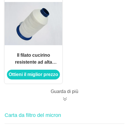
Il filato cucirino
resistente ad alta
temperatura di PTFE
Ottieni il miglior prezzo
per gli impianti del
ferro i sacchetti filtro
Guarda di più
Carta da filtro del micron