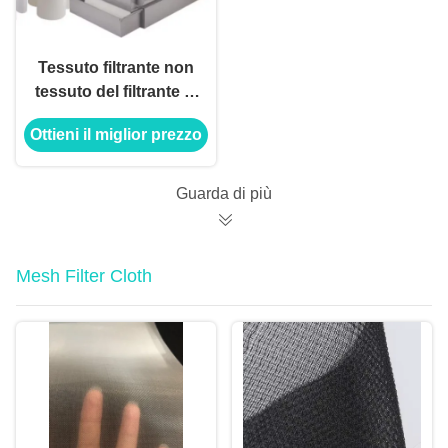
Tessuto filtrante non
tessuto del filtrante di
carta viscoso micron
Ottieni il miglior prezzo
da 55 - da 5 micron
bianco
Guarda di più
Mesh Filter Cloth