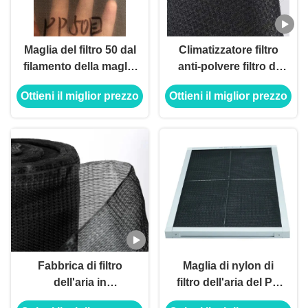
Maglia del filtro 50 dal
Climatizzatore filtro
filamento della maglia
anti-polvere filtro di
pp del polipropilene
polvere a maglia
Ottieni il miglior prezzo
Ottieni il miglior prezzo
mono, 60 maglia,
densa filtro di polvere
maglia 80
tubo di ventilazione
custodia per
computer ventilazione
ospitante
Fabbrica di filtro
Maglia di nylon di
dell'aria in
filtro dell'aria del PE
polipropilene
pp, filtro su