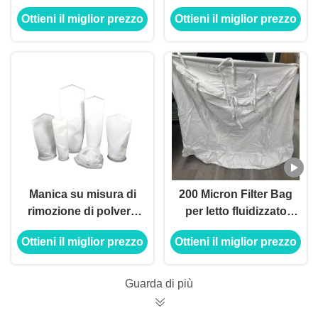
per il collettore di
polveri hanno
Ottieni il miglior prezzo
Ottieni il miglior prezzo
polveri con i
galvanizzato la gabbia
montaggi di
d'acciaio del
metropolitana Venturi
sacchetto filtro
Manica su misura di
200 Micron Filter Bag
rimozione di polvere
per letto fluidizzato
con il trattamento di
Granulatore
Ottieni il miglior prezzo
Ottieni il miglior prezzo
superficie
multifunzionale di
brucciacchiato
rivestimento e
granulatore a uno
Guarda di più
stadio