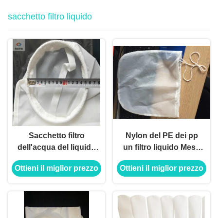
sacchetto filtro liquido
Sacchetto filtro
Nylon del PE dei pp
dell'acqua del liquido
un filtro liquido Mesh
del poliestere del PE
Bag da 5 micron per il
Ottieni il miglior prezzo
Ottieni il miglior prezzo
da 1 micron pp
latte del dado/filtro
tè/dal caffè