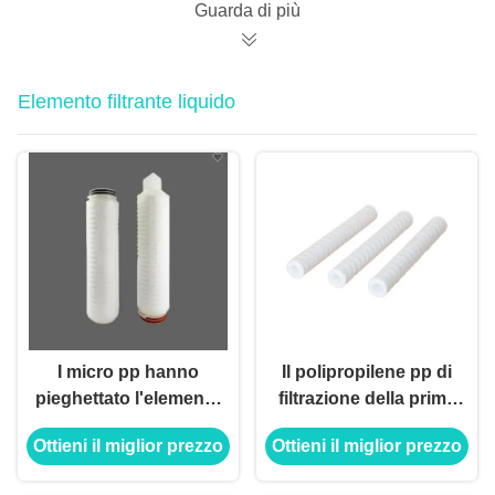
Guarda di più
Elemento filtrante liquido
I micro pp hanno
Il polipropilene pp di
pieghettato l'elemento
filtrazione della prima
filtrante dell'acqua per
fase pre sedimenta
Ottieni il miglior prezzo
Ottieni il miglior prezzo
il sistema di osmosi
l'elemento filtrante 20
inversa
30 a 40 pollici