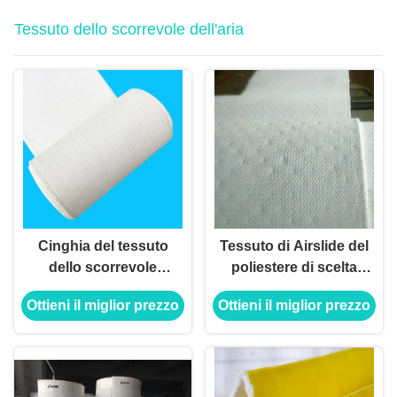
Tessuto dello scorrevole dell'aria
Cinghia del tessuto
Tessuto di Airslide del
dello scorrevole
poliestere di scelta
dell'aria della tela del
5mm della pianta della
Ottieni il miglior prezzo
Ottieni il miglior prezzo
poliestere con la
polvere del cemento
certificazione del Ce
migliore