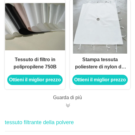
dell'OEM
Tessuto di filtro in
Stampa tessuta
polipropilene 750B
poliestere di nylon del
tessuto filtrante del
Ottieni il miglior prezzo
Ottieni il miglior prezzo
polipropilene per
disidratazione dei
fanghi
Guarda di più
tessuto filtrante della polvere