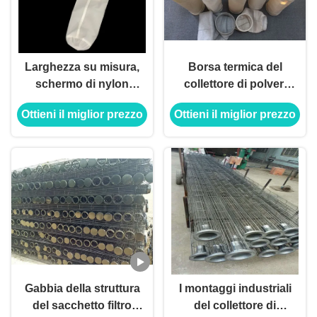
Larghezza su misura,
Borsa termica del
schermo di nylon
collettore di polveri
Mesh Ribbon della
del sacchetto filtro di
Ottieni il miglior prezzo
Ottieni il miglior prezzo
poliammide del
/PTFE dei sacchetti
monofilamento PA6
filtro di PPS della
per filtrare
centrale elettrica
Gabbia della struttura
I montaggi industriali
del sacchetto filtro
del collettore di