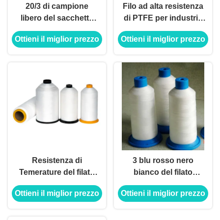
20/3 di campione
Filo ad alta resistenza
libero del sacchetto
di PTFE per industria
filtro del filato cucirino
chimica di filtrazione
Ottieni il miglior prezzo
Ottieni il miglior prezzo
1250d di PTFE ha
di protezione
sostenuto il blu rosso
dell'ambiente
nero bianco
Resistenza di
3 blu rosso nero
Temerature del filato
bianco del filato
cucirino di 100%
cucirino 1250d del
Ottieni il miglior prezzo
Ottieni il miglior prezzo
PTFE 1250d 1500d
sacchetto filtro di
1800d alta
Strind PTFE