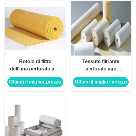
Rotolo di filtro
Tessuto filtrante
dell'aria perforato ago
perforato ago
del tessuto filtrante
industriale non
Ottieni il miglior prezzo
Ottieni il miglior prezzo
del condizionatore
tessuto del poliestere
d'aria P84
per la borsa 400gsm
450gsm 500gsm
550gsm 600gsm del
collettore di polveri