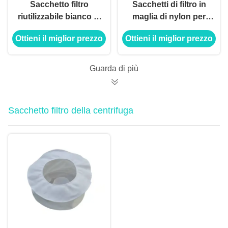
Sacchetto filtro
Sacchetti di filtro in
riutilizzabile bianco di
maglia di nylon per
Juice Brew Wine
vino/caffè/suco/filtro
Ottieni il miglior prezzo
Ottieni il miglior prezzo
Nylon Mesh della
rosinato di qualità
frutta del tè del latte
alimentare
del dado dell'alimento
Guarda di più
Sacchetto filtro della centrifuga