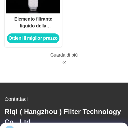
Elemento filtrante
liquido della
membrana
Ottieni il miglior prezzo
microporosa del
politetrafluoroetilene
0,1 micron
Guarda di più
Contattaci
Riqi ( Hangzhou ) Filter Technology
Co., Ltd.