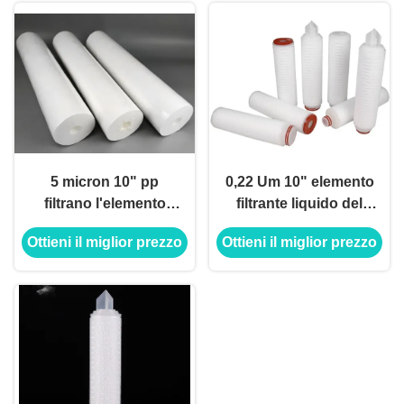
5 micron 10" pp
0,22 Um 10" elemento
filtrano l'elemento
filtrante liquido del
della cartuccia per il
depuratore di acqua
Ottieni il miglior prezzo
Ottieni il miglior prezzo
sistema di
industriale per
depurazione delle
industria
acque del RO
farmaceutica