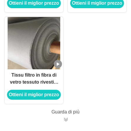
Ottieni il miglior prezzo
Ottieni il miglior prezzo
chimici da 50 micron,
larghezza 2 metri
Tissu filtro in fibra di
vetro tessuto rivestito
in silicio per piante
Ottieni il miglior prezzo
metalliche
Guarda di più